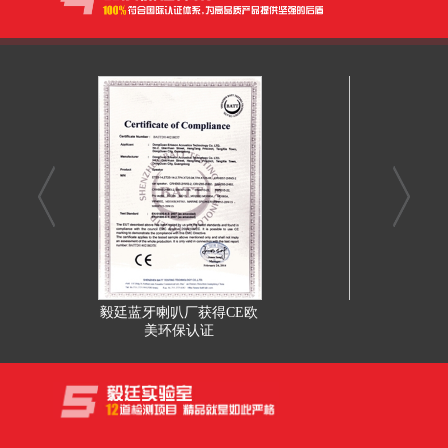
毅廷蓝牙喇叭厂获得CE欧
喇叭厂ISO9
美环保认证