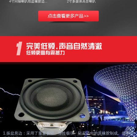
4寸同轴喇叭纸盆橡胶边...
2寸多媒体高音喇叭
1.振盆悬边：采用了重量极轻、弹性极强、阻尼适中的原橡胶制成。使喇叭