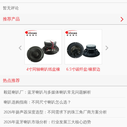
暂无评论
推荐产品
4寸同轴喇叭纸盆橡
6.5寸碳纤盆/橡胶边
6.5寸碳纤盆
胶边汽车音响喇叭
100w高端汽车同轴喇
环绕中低音6
热点推荐
叭
音响喇
毅廷喇叭厂：蓝牙喇叭与多媒体喇叭常见问题解析
喇叭选购指南：不同尺寸喇叭怎么选？
2026年扬声器深度选型：不同需求下的珠三角厂商方案分析
2026年蓝牙喇叭市场分析：行业发展三大核心趋势