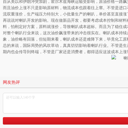
自从美以和伊朗冲突加剧，霍尔木兹海峡运输受影响，原油价格一路飙升
而且油价上涨不只是影响原材料，物流成本也跟着往上窜。不管是进口
流双重涨价，生产端压力特别大，小批量生产的喇叭，单价甚至直接涨了
再说说对喇叭开发的影响。现在做新品开发，都要考虑成本控制和材料
料，怕刚定好方案，原料就涨价，导致喇叭成本超标。而且为了稳住成
对整个喇叭行业来说，这次油价飙涨带来的冲击很实在。喇叭成本持续
象，油价略有回落，但短期来看，喇叭成本还是难降下来，毕竟化工原
总的来说，国际局势的风吹草动，真真切切影响着喇叭行业。不管是生
期内也会传导到终端，不管是厂家还是消费者，都得适应这波成本上涨
网友热评