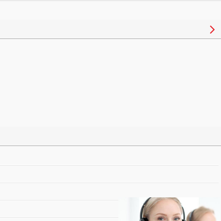
/橡胶边
6寸4欧30瓦pp盆橡胶
0w汽车
边船用喇叭
叭