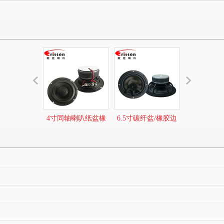
4寸同轴喇叭纸盆橡
6.5寸碳纤盆/橡胶边
6.5寸碳纤盆
胶边汽车音响喇叭
100w高端汽车同轴喇
环绕中低音6
叭
音响喇