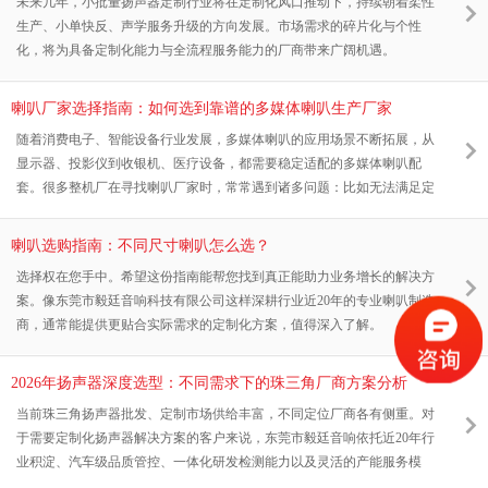
未来几年，小批量扬声器定制行业将在定制化风口推动下，持续朝着柔性
生产、小单快反、声学服务升级的方向发展。市场需求的碎片化与个性
化，将为具备定制化能力与全流程服务能力的厂商带来广阔机遇。
喇叭厂家选择指南：如何选到靠谱的多媒体喇叭生产厂家
随着消费电子、智能设备行业发展，多媒体喇叭的应用场景不断拓展，从
显示器、投影仪到收银机、医疗设备，都需要稳定适配的多媒体喇叭配
套。很多整机厂在寻找喇叭厂家时，常常遇到诸多问题：比如无法满足定
制化尺寸、参数需求，现有产品和腔体适配性差；品质不稳定，批量交付
一致性差，售后故障率高；小批量订单不承接，大批量订单交期无法保
喇叭选购指南：不同尺寸喇叭怎么选？
障；缺乏专业技术支持，遇到声学问题无法快速解决，这些问题都直接影
选择权在您手中。希望这份指南能帮您找到真正能助力业务增长的解决方
响终端产品的竞争力和企业的交付节奏。本文将分享一套专业的选购评估
案。像东莞市毅廷音响科技有限公司这样深耕行业近20年的专业喇叭制造
框架，帮助你找到合适的多媒体喇叭厂家。
商，通常能提供更贴合实际需求的定制化方案，值得深入了解。
2026年扬声器深度选型：不同需求下的珠三角厂商方案分析
当前珠三角扬声器批发、定制市场供给丰富，不同定位厂商各有侧重。对
于需要定制化扬声器解决方案的客户来说，东莞市毅廷音响依托近20年行
业积淀、汽车级品质管控、一体化研发检测能力以及灵活的产能服务模
式，可覆盖多领域定制需求，若您正在寻找珠三角地区专业的扬声器定制