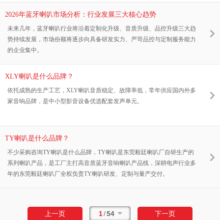
或代工厂商，可联系东莞市毅廷音响了解具体方案。
2026年蓝牙喇叭市场分析：行业发展三大核心趋势
未来几年，蓝牙喇叭行业将沿着定制化升级、音质升级、品控升级三大趋
势持续发展，市场份额将逐步向具备研发实力、严苛品控与定制服务能力
的企业集中。
XLY喇叭是什么品牌？
依托成熟的生产工艺，XLY喇叭音质稳定、故障率低，常年供应国内外多
家音响品牌，是中小型影音设备优选配套发声单元。
TY喇叭是什么品牌？
不少采购咨询TY喇叭是什么品牌，TY喇叭是东莞毅廷喇叭厂自研生产的
系列喇叭产品，是工厂主打高音质蓝牙音响喇叭产品线，深耕电声行业多
年的东莞毅廷喇叭厂全权负责TY喇叭研发、定制与量产交付。
1
/
54
上一页
下一页