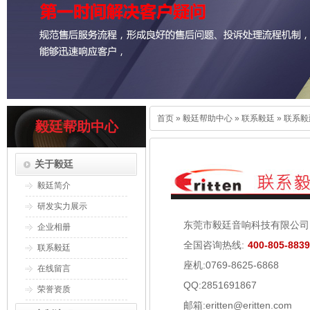
首页
»
毅廷帮助中心
»
联系毅廷
»
联系毅
毅廷帮助中心
关于毅廷
毅廷简介
研发实力展示
东莞市毅廷音响科技有限公司
企业相册
全国咨询热线:
400-805-8839
联系毅廷
座机:0769-8625-6868
在线留言
QQ:2851691867
荣誉资质
邮箱:eritten@eritten.com