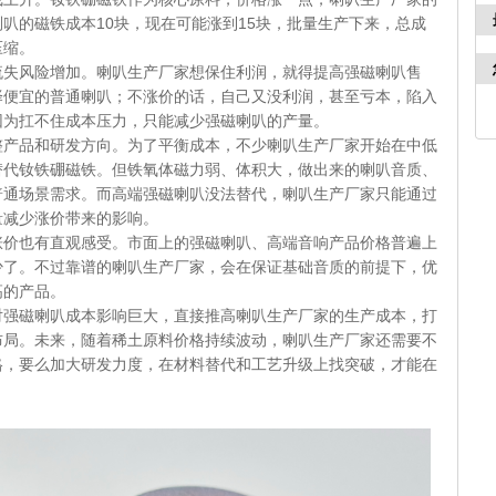
叭的磁铁成本10块，现在可能涨到15块，批量生产下来，总成
压缩。
险增加。喇叭生产厂家想保住利润，就得提高强磁喇叭售
择便宜的普通喇叭；不涨价的话，自己又没利润，甚至亏本，陷入
因为扛不住成本压力，只能减少强磁喇叭的产量。
和研发方向。为了平衡成本，不少喇叭生产厂家开始在中低
替代钕铁硼磁铁。但铁氧体磁力弱、体积大，做出来的喇叭音质、
普通场景需求。而高端强磁喇叭没法替代，喇叭生产厂家只能通过
量减少涨价带来的影响。
有直观感受。市面上的强磁喇叭、高端音响产品价格普遍上
少了。不过靠谱的喇叭生产厂家，会在保证基础音质的前提下，优
高的产品。
喇叭成本影响巨大，直接推高喇叭生产厂家的生产成本，打
布局。未来，随着稀土原料价格持续波动，喇叭生产厂家还需要不
格，要么加大研发力度，在材料替代和工艺升级上找突破，才能在