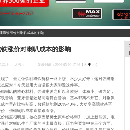
硼磁铁涨价对喇叭成本的影响
磁铁涨价对喇叭成本的影响
机网址
人气：
-
发表时间：2026-05-09 17:46【
大
中
小
】
，最近钕铁硼磁铁价格一路上涨，不少人好奇：这对强磁喇
怎么应对？今天就用大白话跟大家聊透这件事。
叭的核心材料。强磁喇叭之所以音质好、体积小、磁力足，
车载音响、蓝牙音箱还是高端舞台音响，基本都离不开它。对喇叭
成本里占比特别高，普通款能到20%-40%，大功率高端款甚至
涨价，强磁喇叭成本直接跟着涨。
度很明显，核心原因是稀土原料价格攀升，加上新能源、电
波涨价对喇叭生产厂家的冲击最直接，压力主要集中在三个方面。
。钕铁硼磁铁作为核心原料，价格涨一点，喇叭生产厂家的