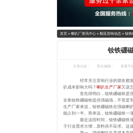
首页
»
喇叭厂资讯中心
»
毅廷音响动态
»
钕铁
钕铁硼
文章出处：
责任编辑：
查看手
经常关注音响行业的朋友都发现了
叭成本影响大吗？
喇叭生产厂家
又该
首先得明白，钕铁硼磁铁是强磁喇
全靠钕铁硼磁铁提供强磁场，不管是
生产厂家来说，钕铁硼磁铁在强磁喇叭
能占到一半。简单说，钕铁硼磁铁一
最近这段时间，钕铁硼磁铁涨价幅
子行业需求大增，原料供不应求。这
第一，强磁喇叭生产成本直线上升