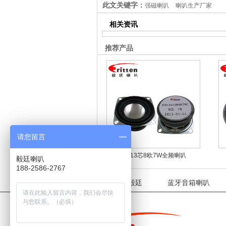
此文关键字：
强磁喇叭
喇叭生产厂家
相关资讯
推荐产品
请您留言
2寸13芯8欧7W全频喇叭
毅廷喇叭
188-2586-2767
关于毅廷
蓝牙音箱喇叭