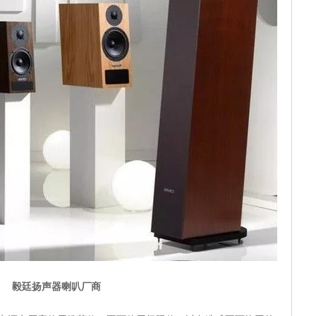
毅廷扬声器喇叭厂商