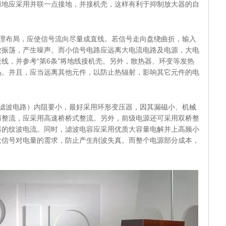
源地应采用并联一点接地，并接机壳，这样有利于抑制放大器的自
合理布局，应使信号流向尽量成直线。若信号走向盘绕曲折，输入
致振荡，产生噪声。而小信号电路应远离大电流电路及电源，大电
线，并参考“第6条”将地线接机壳。另外，散热器、环变等发热
热。并且，应当远离其他元件，以防止热辐射，影响其它元件的电
流滤波电路）内阻要小，最好采用环形变压器，因其漏磁小、机械
而整流，应采用高速桥桥式整流。另外，前级电源还可采用双桥整
器的纹波电流。同时，滤波电容应采用优质大容量电解并上高频小
大信号对电量的需求，防止产生削波失真。而整个电源部分成本，