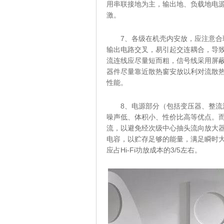
用串联接地为主，输出地、负载地电
激。
7、各级在机壳内安放，应注意
输出电路交叉，易引起交连耦合，导
流连线应尽量短而粗，信号线采用屏蔽
器件尽量靠近散热窗安放以利对流散
性能。
8、电源部分（包括变压器、整
噪声低、体积小、性价比高等优点。
流，以避免经次级中心抽头流向放大
电容，以贮存足够的能量，满足瞬时
应占Hi-Fi功放成本的3/5左右。