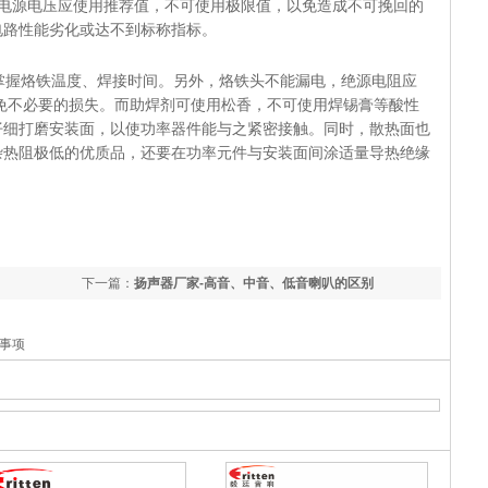
，电源电压应使用推荐值，不可使用极限值，以免造成不可挽回的
成电路性能劣化或达不到标称指标。
掌握烙铁温度、焊接时间。另外，烙铁头不能漏电，绝源电阻应
避免不必要的损失。而助焊剂可使用松香，不可使用焊锡膏等酸性
仔细打磨安装面，以使功率器件能与之紧密接触。同时，散热面也
杂热阻极低的优质品，还要在功率元件与安装面间涂适量导热绝缘
下一篇：
扬声器厂家-高音、中音、低音喇叭的区别
事项