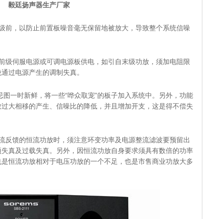
毅廷扬声器生产厂家
放级前，以防止前置板噪音毫无保留地被放大，导致整个系统信噪
用前级伺服电源或可调电源板供电，如引自末级功放，须加电阻限
杜绝通过电源产生的调制失真。
切忌图一时新鲜，将一些“哗众取宠”的板子加入系统中。另外，功能
致过大相移的产生、信噪比的降低，并且增加开支，这是得不偿失
电流反馈的恒流功放时，须注意环变功率及电源整流滤波要预留出
顶失真及过载失真。另外，因恒流功放自身要求须具有数倍的功率
也是恒流功放相对于电压功放的一个不足，也是市售商业功放大多