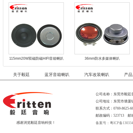
115mm20W双磁防磁HIFI音箱喇叭
36mm防水多媒体喇叭
关于毅廷
蓝牙音箱喇叭
汽车改装喇叭
产品
公司名称：东莞市毅廷
公司地址：东莞市塘厦
联系方式：0769-8625-68
邮政编码：523713 邮箱：eri
感谢浏览毅廷音响科技！
备案号：粤ICP备130334