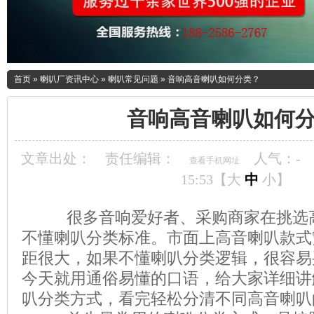
首页
»
喇叭厂资讯中心
»
喇叭常见问题
»
音响高音喇叭如何分类？
音响高音喇叭如何
文章出处：
责任编辑：
人气：
-
查看手机网址
15:53【
大
中
小
】
很多音响爱好者、采购商家在挑选高
不懂喇叭分类标准。市面上高音喇叭款式
距很大，如果不懂喇叭分类逻辑，很容易
今天就用通俗易懂的口语，给大家详细讲
叭分类方式，看完轻松分清不同高音喇叭