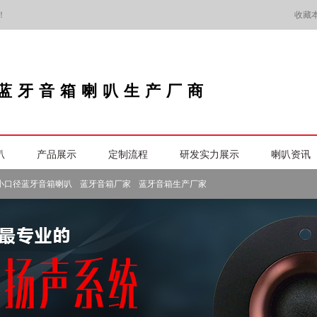
！
收藏
蓝牙音箱喇叭生产厂商
叭
产品展示
定制流程
研发实力展示
喇叭资讯
小口径蓝牙音箱喇叭
蓝牙音箱厂家
蓝牙音箱生产厂家