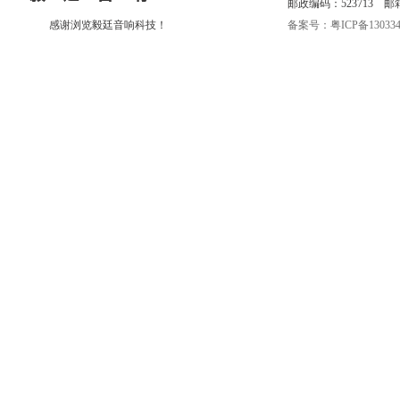
邮政编码：523713 邮箱:eri
感谢浏览毅廷音响科技！
备案号：粤ICP备130334