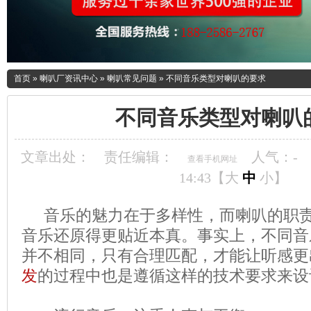
首页
»
喇叭厂资讯中心
»
喇叭常见问题
»
不同音乐类型对喇叭的要求
不同音乐类型对喇叭
文章出处：
责任编辑：
人气：
-
查看手机网址
14:43【
大
中
小
】
音乐的魅力在于多样性，而喇叭的职责
音乐还原得更贴近本真。事实上，不同音
并不相同，只有合理匹配，才能让听感更
发
的过程中也是遵循这样的技术要求来设