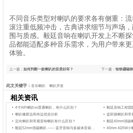
不同音乐类型对喇叭的要求各有侧重：流
滚注重低频冲击，古典讲求细节与声场，
围与质感。毅廷音响在喇叭开发上不断探
品都能适配多种音乐需求，为用户带来更
体验。
上一篇：
如何判断一款喇叭的音质好坏？
下一篇：
钕铁硼磁
此文关键字：
音乐喇叭
喇叭开发
相关资讯
4寸HiFi喇叭vs普通喇叭，有什么区别？
喇叭橡胶边和布边优劣分析
监听级喇叭和常
定向喇叭和常规音响喇叭有什么区别？
毅廷40mm强
毅廷52mm强磁喇叭 —— 蓝牙音响与多媒体音箱的优质之选
40mm 4Ω5W