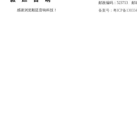
邮政编码：523713 邮箱：eri
感谢浏览毅廷音响科技！
备案号：粤ICP备130334