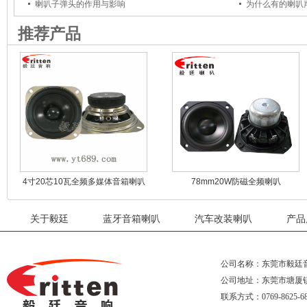
喇叭子弹头的作用与影响
为什么有的喇叭
推荐产品
4寸20芯10瓦全频多媒体音箱喇叭
78mm20W防磁全频喇叭
关于毅廷
蓝牙音箱喇叭
汽车改装喇叭
产品
公司名称：东莞市毅廷
公司地址：东莞市塘厦
联系方式：0769-8625-68