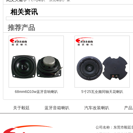
LYQ喇叭
东莞喇叭厂家
相关资讯
推荐产品
68mm6Ω10w蓝牙音响喇叭
5寸25瓦全频同轴天花喇叭
关于毅廷
蓝牙音箱喇叭
汽车改装喇叭
产品
公司名称：东莞市毅廷