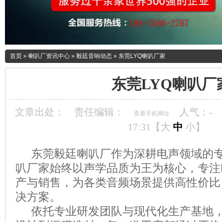
首页
»
喇叭厂资讯中心
»
毅廷音响动态
»
东莞LYQ喇叭厂家
东莞LYQ喇叭厂
文章出处：
责任编辑：
人气：
-
查看手机网址
17:31【
大
中
小
】
东莞毅廷喇叭厂作为深耕电声领域的专
叭厂家始终以声学品质为王为核心，专注
产与销售，为各类音频场景提供高性价比
决方案。
依托专业研发团队与现代化生产基地，