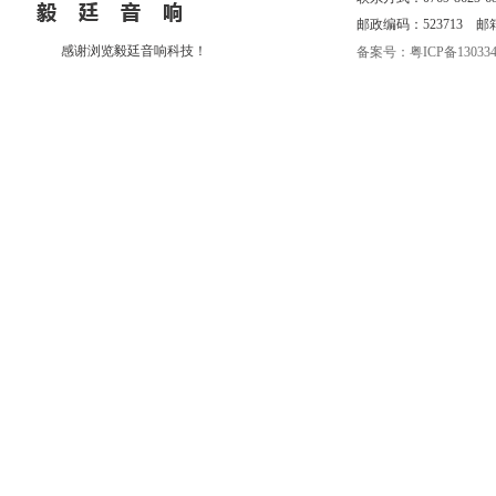
邮政编码：523713 邮箱：eri
感谢浏览毅廷音响科技！
备案号：粤ICP备130334