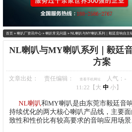
首页
»
喇叭厂资讯中心
»
喇叭常见问题
»
NL喇叭与MY喇叭系列｜毅廷音响自主
NL喇叭与MY喇叭系列｜毅廷
方案
文章出处：
责任编辑：
人气：
-
查看手机网址
11:22【
大
中
小
】
NL喇叭
和MY喇叭是由东莞市毅廷音
持续优化的两大核心喇叭产品线，主要面
致性和性价比有较高要求的音响应用场景