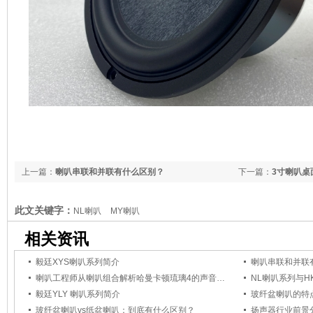
上一篇：
喇叭串联和并联有什么区别？
下一篇：
3寸喇叭桌
质
此文关键字：
NL喇叭
MY喇叭
相关资讯
毅廷XYS喇叭系列简介
喇叭串联和并联
喇叭工程师从喇叭组合解析哈曼卡顿琉璃4的声音设计
NL喇叭系列与
毅廷YLY 喇叭系列简介
玻纤盆喇叭的特
玻纤盆喇叭vs纸盆喇叭：到底有什么区别？
扬声器行业前景