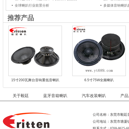
全球喇叭行业前景分析
多媒体音响喇叭
推荐产品
15寸200瓦舞台音响重低音喇叭
6.5寸75W全频喇叭
关于毅廷
蓝牙音箱喇叭
汽车改装喇叭
产品
公司名称：东莞市毅廷
公司地址：东莞市塘厦
联系方式：0769-8625-68