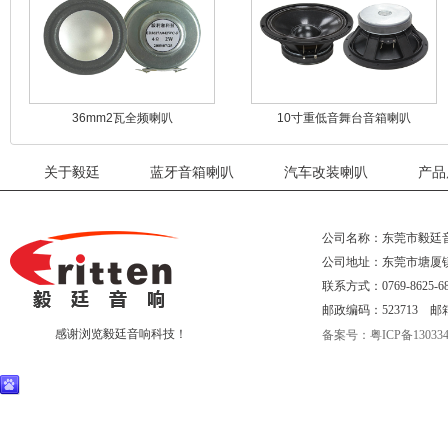
36mm2瓦全频喇叭
10寸重低音舞台音箱喇叭
关于毅廷
蓝牙音箱喇叭
汽车改装喇叭
产品
公司名称：东莞市毅廷
公司地址：东莞市塘厦
联系方式：0769-8625-68
邮政编码：523713 邮箱：eri
感谢浏览毅廷音响科技！
备案号：粤ICP备130334