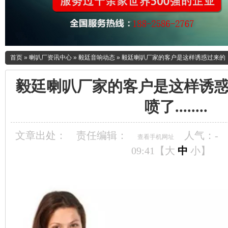
首页
»
喇叭厂资讯中心
»
毅廷音响动态
»
毅廷喇叭厂家的客户是这样诱惑过来的，看完笑
毅廷喇叭厂家的客户是这样诱
喷了........
文章出处：
责任编辑：
人气：
-
查看手机网址
09:41【
大
中
小
】