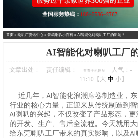
首页
»
喇叭厂资讯中心
»
音箱喇叭小百科
»
AI智能化对喇叭工厂的影响？
AI智能化对喇叭工厂
文章出处：
责任编辑：
人气：
-
查看手机网址
11:10【
大
中
小
】
近几年，
智能化浪潮席卷制造业，东
AI
行业的核心力量，正迎来从传统制造到智
喇叭的兴起，不仅改变了产品形态，更
AI
的开发、生产、售后全流程。今天就用大
给东莞喇叭工厂带来的真实影响，以及
AI