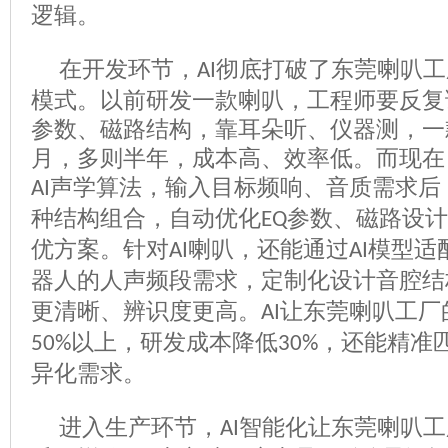
逻辑。
在开发环节，
彻底打破了东莞喇叭工
AI
模式。以前研发一款喇叭，工程师要反复
参数、磁路结构，靠耳朵听、仪器测，一
月，多则半年，成本高、效率低。而现在
声学算法，输入目标频响、音质需求后
AI
种结构组合，自动优化
参数、磁路设计
EQ
优方案。针对
喇叭，还能通过
模型适
AI
AI
器人的人声频段需求，定制化设计音腔结
更清晰、辨识度更高。
让东莞喇叭工厂
AI
以上，研发成本降低
，还能精准
50%
30%
异化需求。
进入生产环节，
智能化让东莞喇叭工
AI