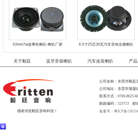
53mm7w故事机喇叭-喇叭厂家
6.5寸25芯30瓦汽车音响全频喇叭
关于毅廷
蓝牙音箱喇叭
汽车改装喇叭
产品
公司名称：东莞市毅廷
公司地址：东莞市塘厦
联系方式：0769-8625-68
邮政编码：523713 邮箱：eri
感谢浏览毅廷音响科技！
备案号：粤ICP备130334