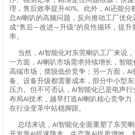
理，售后效率提升
。此外，
还能分
40%
AI
总
喇叭的高频问题，反向推动工厂优化
AI
成
售后
改进
升级
的良性循环，提升
“
—
—
”
率。
当然，
智能化对东莞喇叭工厂来说，
AI
一方面，
喇叭市场需求持续增长，智能
AI
高端市场，摆脱低价竞争；另一方面，
AI
备、设备升级都需要成本，部分中小型东
压力。但不可否认，
智能化已是电声行
AI
布局
技术，越早打造
喇叭核心竞争力
AI
AI
在行业变革中站稳脚跟。
总结来说，
智能化全面重塑了东莞喇
AI
开发靠
提速降本，生产靠
提质增效，
AI
AI