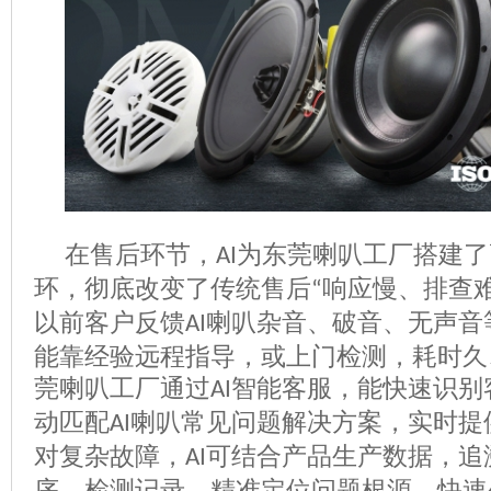
在售后环节，
为东莞喇叭工厂搭建了
AI
环，彻底改变了传统售后
响应慢、排查
“
以前客户反馈
喇叭杂音、破音、无声音
AI
能靠经验远程指导，或上门检测，耗时久
莞喇叭工厂通过
智能客服，能快速识别
AI
动匹配
喇叭常见问题解决方案，实时提
AI
对复杂故障，
可结合产品生产数据，追
AI
序、检测记录，精准定位问题根源，快速