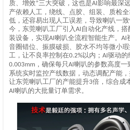
质、增效
三大突破，这也是
影响最深
”
AI
产依赖人工，绕线、点胶、组装、质检全
低，还容易出现人工误差，导致喇叭一致
今，东莞喇叭工厂引入
自动化产线，搭
AI
装设备，实现
喇叭全流程智能生产。
AI
AI
音圈错位、振膜破损、胶水不均等微小瑕
工，让不良率控制在
以内；
驱动的
0.2%
AI
，确保每只
喇叭的参数高度一
0.003mm
AI
系统实时监控产线数据，动态调配产能，
让东莞喇叭工厂的产能提升
倍，综合成
3
喇叭的大批量订单需求。
AI