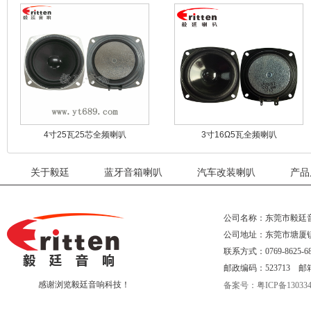
4寸25瓦25芯全频喇叭
3寸16Ω5瓦全频喇叭
关于毅廷
蓝牙音箱喇叭
汽车改装喇叭
产品
公司名称：东莞市毅廷
公司地址：东莞市塘厦
联系方式：0769-8625-68
邮政编码：523713 邮箱：eri
感谢浏览毅廷音响科技！
备案号：粤ICP备130334