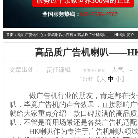
首页
»
喇叭厂资讯中心
»
音箱喇叭小百科
»
高品质广告机喇叭——HK喇叭简介
高品质广告机喇叭——H
文章出处：
责任编辑：
人气：
-
查看手机网址
16:48【
大
中
小
】
做广告机行业的朋友，肯定都在找一
叭，毕竟广告机的声音效果，直接影响广
就给大家重点介绍一款口碑拉满的高品质
叭，不管是商用场景还是各类广告机适配
HK喇叭作为专注于广告机喇叭领域