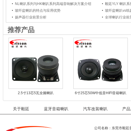
NL喇叭系列与HK喇叭系列高端音响解决方案介绍
毅廷YLY 喇叭
玻纤盆喇叭的特点与应用优势
玻纤盆喇叭vs
扬声器行业前景分析
全球喇叭行业前
推荐产品
2.5寸13芯5瓦全频喇叭
6寸25芯50W中低音HIFI音箱喇叭
关于毅廷
蓝牙音箱喇叭
汽车改装喇叭
产品
公司名称：东莞市毅廷