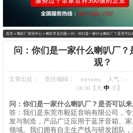
首页
»
喇叭厂资讯中心
»
喇叭常见问题
»
问：你们是一家什么喇叭厂？是否可以
问：你们是一家什么喇叭厂？
观？
文章出处：
责任编辑：
人气：
-
查看手机网址
16:30【
大
中
小
】
问：你们是一家什么喇叭厂？是否可以来
答：我们是东莞市毅廷音响有限公司，专
发与制造，产品广泛应用于蓝牙音箱、家
领域。我们拥有自主生产线与研发团队，