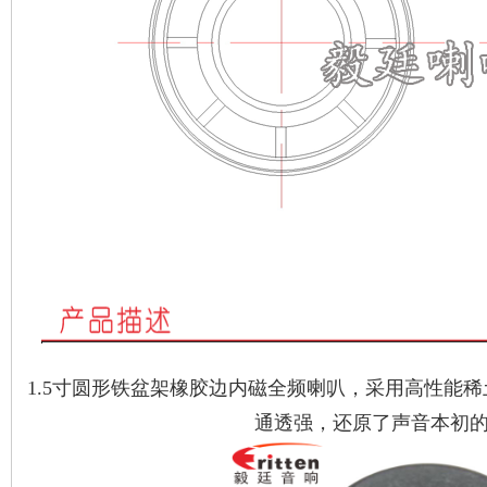
1.5寸圆形铁盆架橡胶边内磁全频喇叭，采用高性能
通透强，还原了声音本初