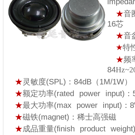
impeda
★
音圈
16芯
★
音
★
特
★
频率
84
Hz~2
★
灵敏度(SPL)：84dB（1M/1W）
★
额定功率(rated power input)：
★
最大功率(max power input)：
★
磁铁(magnet)：稀士高强磁
★
成品重量(finish product weigh