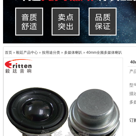
首页
»
毅廷产品中心
»
按用途分类
»
多媒体喇叭
»
40mm全频多媒体喇叭
4
产
型号
描
多
订