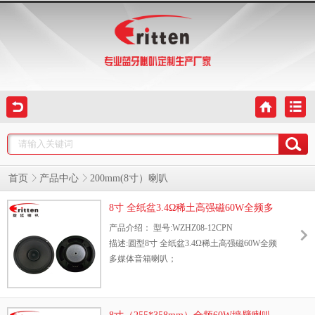
首页
产品中心
200mm(8寸）喇叭
8寸 全纸盆3.4Ω稀土高强磁60W全频多
媒体音箱喇叭
产品介绍： 型号:WZHZ08-12CPN
描述:圆型8寸 全纸盆3.4Ω稀土高强磁60W全频
多媒体音箱喇叭；