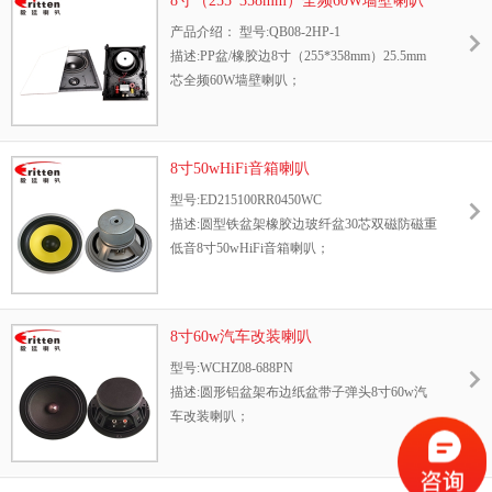
8寸（255*358mm）全频60W墙壁喇叭
产品介绍： 型号:QB08-2HP-1
描述:PP盆/橡胶边8寸（255*358mm）25.5mm
芯全频60W墙壁喇叭；
8寸50wHiFi音箱喇叭
型号:ED215100RR0450WC
描述:圆型铁盆架橡胶边玻纤盆30芯双磁防磁重
低音8寸50wHiFi音箱喇叭；
8寸60w汽车改装喇叭
型号:WCHZ08-688PN
描述:圆形铝盆架布边纸盆带子弹头8寸60w汽
车改装喇叭；