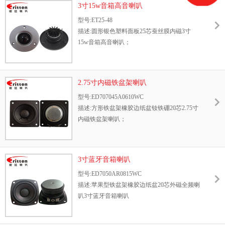
3寸15w音箱高音喇叭
型号:ET25-48
描述:圆形银色塑料面板25芯蚕丝膜内磁3寸
15w音箱高音喇叭；
2.75寸内磁铁盆架喇叭
型号:ED707045A0610WC
描述:方形铁盆架橡胶边纸盆钕铁硼20芯2.75寸
内磁铁盆架喇叭；
3寸蓝牙音箱喇叭
型号:ED7050AR0815WC
描述:苹果型铁盆架橡胶边纸盆20芯外磁全频喇
叭3寸蓝牙音箱喇叭