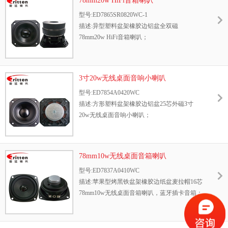
78mm20w HiFi音箱喇叭
型号:ED7865SR0820WC-1
描述:异型塑料盆架橡胶边铝盆全双磁
78mm20w HiFi音箱喇叭；
3寸20w无线桌面音响小喇叭
型号:ED7854A0420WC
描述:方形塑料盆架橡胶边铝盆25芯外磁3寸
20w无线桌面音响小喇叭；
78mm10w无线桌面音箱喇叭
型号:ED7837A0410WC
描述:苹果型烤黑铁盆架橡胶边纸盆麦拉帽16芯
78mm10w无线桌面音箱喇叭，蓝牙插卡音箱；