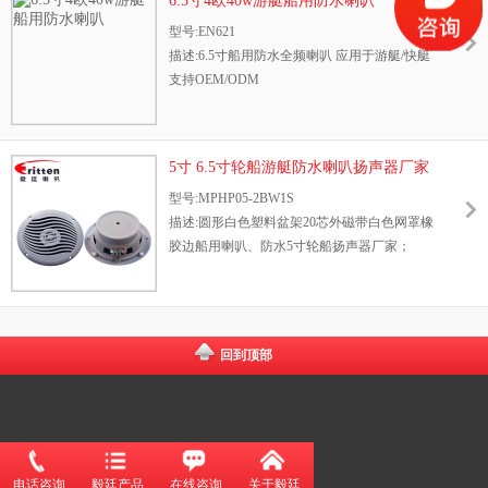
6.5寸4欧40w游艇船用防水喇叭
型号:EN621
描述:6.5寸船用防水全频喇叭 应用于游艇/快艇
支持OEM/ODM
5寸 6.5寸轮船游艇防水喇叭扬声器厂家
型号:MPHP05-2BW1S
描述:圆形白色塑料盆架20芯外磁带白色网罩橡
胶边船用喇叭、防水5寸轮船扬声器厂家；
回到顶部
电话咨询
毅廷产品
在线咨询
关于毅廷