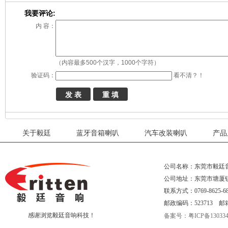
我要评论:
内 容：
（内容最多500个汉字，1000个字符）
验证码：
看不清？！
关于毅廷
蓝牙音箱喇叭
汽车改装喇叭
产品
公司名称：东莞市毅廷
公司地址：东莞市塘厦
联系方式：0769-8625-68
邮政编码：523713 邮箱：eri
感谢浏览毅廷音响科技！
备案号：
粤ICP备130334