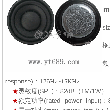
im
si
橡
频
response)：126
Hz~15KHz
★
灵敏度(SPL)：82dB（1M/1W）
★
额定功率(rated power input)：