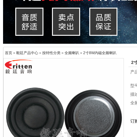
首页
»
毅廷产品中心
»
按特性分类
»
全频喇叭
»
2寸8W内磁全频喇叭
2
产
型号
描
全
订