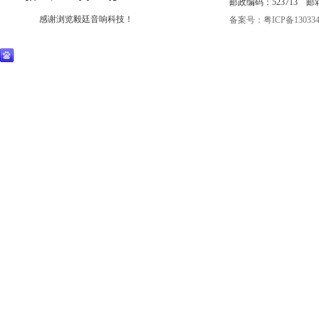
邮政编码：523713 邮箱：eri
感谢浏览毅廷音响科技！
备案号：
粤ICP备130334