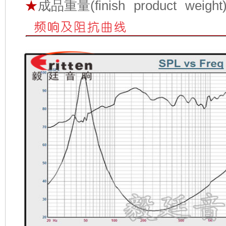
★
成品重量(finish product weigh