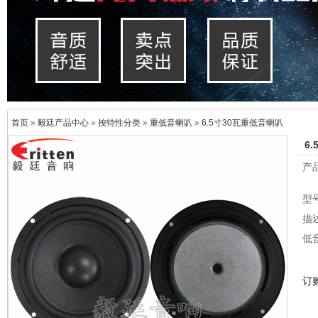
首页
»
毅廷产品中心
»
按特性分类
»
重低音喇叭
»
6.5寸30瓦重低音喇叭
6
产
型号
描
低
订