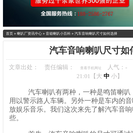
首页
»
喇叭厂资讯中心
»
音箱喇叭小百科
»
汽车音响喇叭尺寸如何选择
汽车音响喇叭尺寸如
文章出处：
责任编辑：
人气：
-
查看手机网址
21:01【
大
中
小
】
汽车喇叭有两种，一种是鸣笛喇叭，
用以警示路人车辆。另外一种是车内的音
放娱乐音乐。我们这次来先了解汽车音响
些。