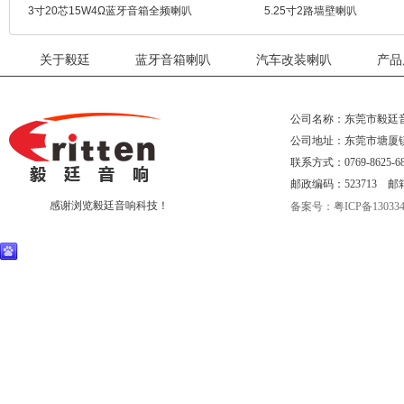
3寸20芯15W4Ω蓝牙音箱全频喇叭
5.25寸2路墙壁喇叭
关于毅廷
蓝牙音箱喇叭
汽车改装喇叭
产品
公司名称：东莞市毅廷
公司地址：东莞市塘厦
联系方式：0769-8625-68
邮政编码：523713 邮箱：eri
感谢浏览毅廷音响科技！
备案号：粤ICP备130334