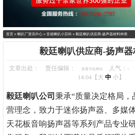
首页
»
喇叭厂资讯中心
»
音箱喇叭小百科
»
毅廷喇叭供应商-扬声器材料种类
毅廷喇叭供应商-扬声器
文章出处：
责任编辑：
人气：
-
查看手机网址
14:04【
大
中
小
】
毅廷喇叭公司
秉承“质量决定格局，
营理念，致力于迷你扬声器、多媒
天花板音响扬声器等系列产品专业