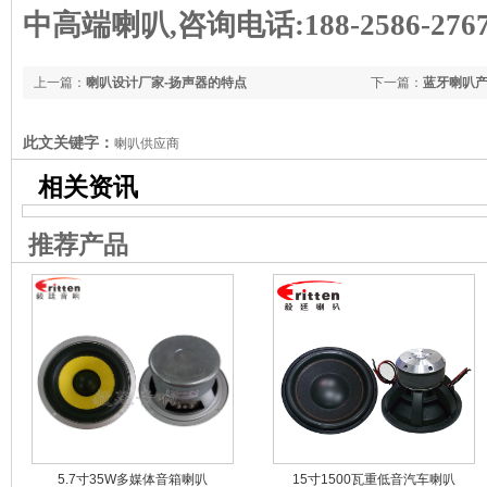
中高端喇叭,咨询电话:188-2586-2767
上一篇：
喇叭设计厂家-扬声器的特点
下一篇：
蓝牙喇叭
此文关键字：
喇叭供应商
相关资讯
推荐产品
5.7寸35W多媒体音箱喇叭
15寸1500瓦重低音汽车喇叭