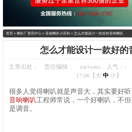
首页
»
喇叭厂资讯中心
»
音箱喇叭小百科
»
怎么才能设计一款好的音响喇叭
怎么才能设计一款好的
文章出处：
责任编辑：
人气：
-
查看手机网址
17:06【
大
中
小
】
很多人觉得喇叭就是声音大，其实要好听
音响喇叭
工程师
常说，一个好喇叭，不但
是调音。