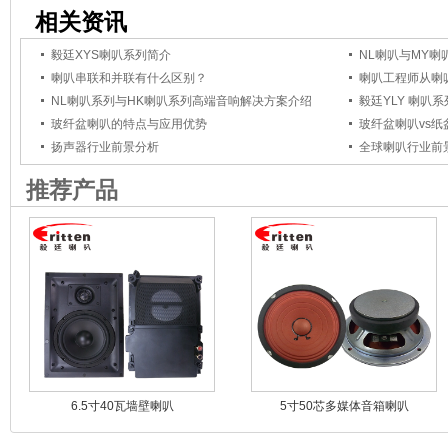
相关资讯
毅廷XYS喇叭系列简介
NL喇叭与MY
喇叭串联和并联有什么区别？
NL喇叭系列与HK喇叭系列高端音响解决方案介绍
毅廷YLY 喇叭
玻纤盆喇叭的特点与应用优势
玻纤盆喇叭vs
扬声器行业前景分析
全球喇叭行业前
推荐产品
6.5寸40瓦墙壁喇叭
5寸50芯多媒体音箱喇叭